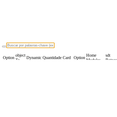
object
Home
sdt
Option
Dynamic
Quantidade
Card
Option
To
Modules
Botoes
Link
Card
Acesso
Focus
Title
Scroll
SDTJSON
JSON
Option Description
Gráficos
object
Home
sdt
Option
Dynamic
Quantidade
Card
Option
To
Modules
Botoes
Link
Card
Acesso
Focus
Title
Scroll
SDTJSON
JSON
Option Description
Despesas